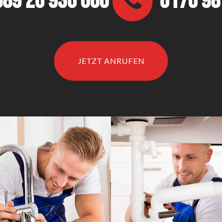
089 20 936 066
0176 9
JETZT ANRUFEN