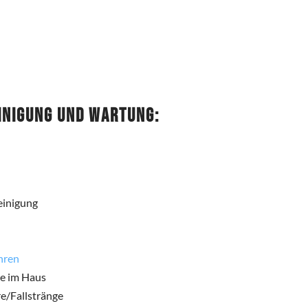
inigung und Wartung:
einigung
hren
re im Haus
e/Fallstränge