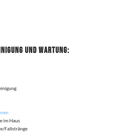
inigung und Wartung:
einigung
hren
re im Haus
e/Fallstränge