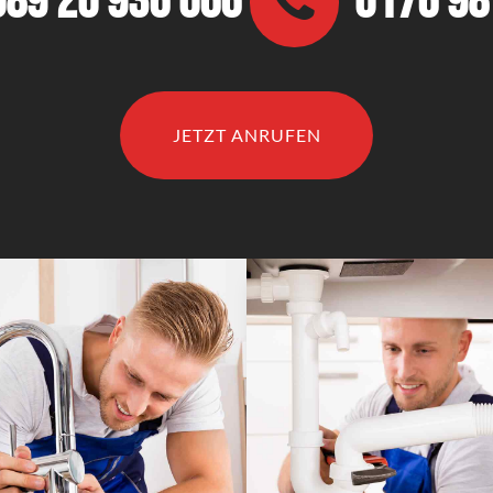
089 20 936 066
0176 9
JETZT ANRUFEN