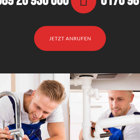
089 20 936 066
0176 9
JETZT ANRUFEN