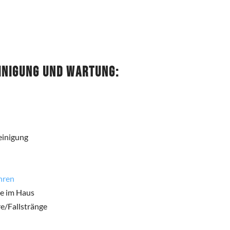
inigung und Wartung:
einigung
hren
re im Haus
e/Fallstränge