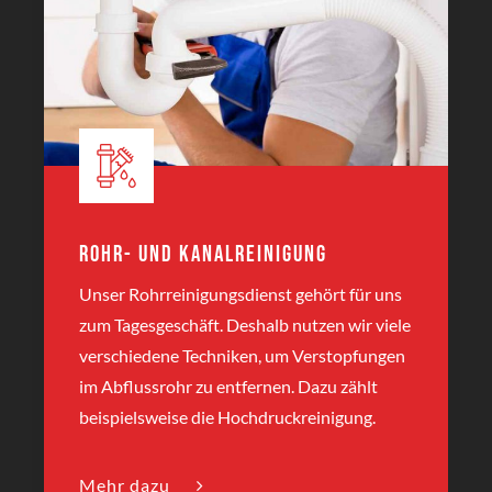
Rohr- und Kanalreinigung
Unser Rohrreinigungsdienst gehört für uns
zum Tagesgeschäft. Deshalb nutzen wir viele
verschiedene Techniken, um Verstopfungen
im Abflussrohr zu entfernen. Dazu zählt
beispielsweise die Hochdruckreinigung.
Mehr dazu