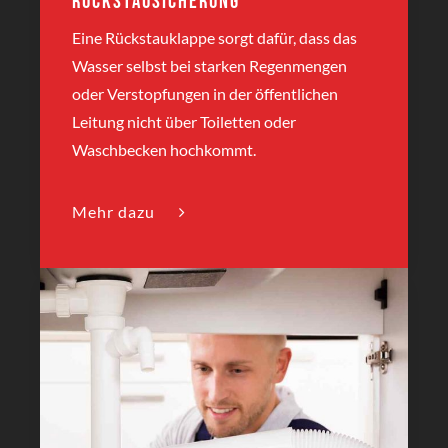
Rückstausicherung
Eine Rückstauklappe sorgt dafür, dass das
Wasser selbst bei starken Regenmengen
oder Verstopfungen in der öffentlichen
Leitung nicht über Toiletten oder
Waschbecken hochkommt.
Mehr dazu