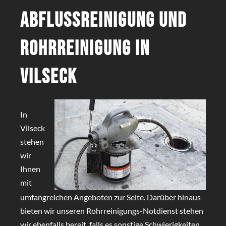
Abflussreinigung und
Rohrreinigung in
Vilseck
In
Vilseck
stehen
wir
Ihnen
mit
umfangreichen Angeboten zur Seite. Darüber hinaus
bieten wir unseren Rohrreinigungs-Notdienst stehen
wir ebenfalls bereit, falls es sonstige Schwierigkeiten