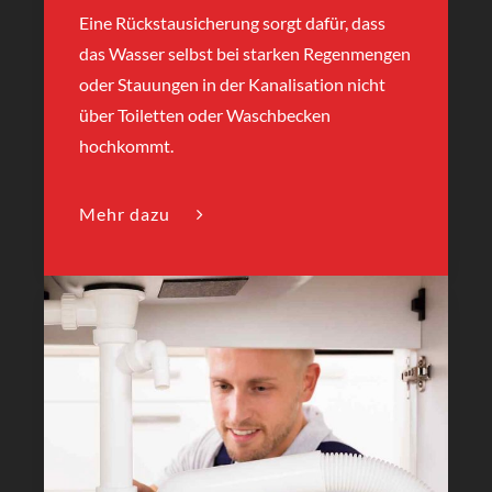
Eine Rückstausicherung sorgt dafür, dass
das Wasser selbst bei starken Regenmengen
oder Stauungen in der Kanalisation nicht
über Toiletten oder Waschbecken
hochkommt.
Mehr dazu