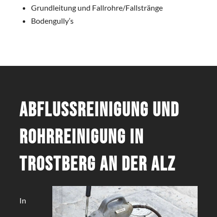
Grundleitung und Fallrohre/Fallstränge
Bodengully’s
Abflussreinigung und
Rohrreinigung in
Trostberg an der Alz
In