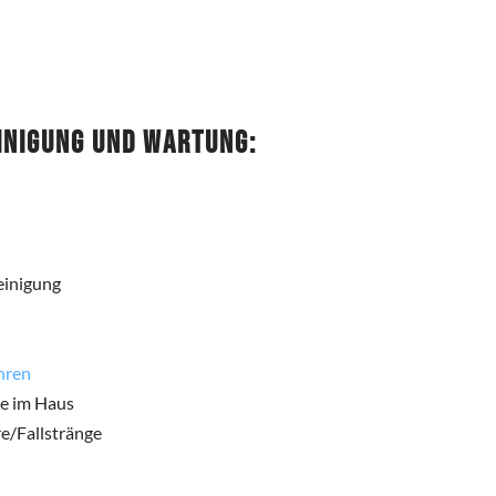
inigung und Wartung:
einigung
hren
re im Haus
e/Fallstränge