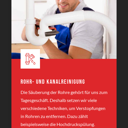
Rohr- und Kanalreinigung
Die Säuberung der Rohre gehört für uns zum
Tagesgeschäft. Deshalb setzen wir viele
verschiedene Techniken, um Verstopfungen
in Rohren zu entfernen. Dazu zählt
beispielsweise die Hochdruckspülung.