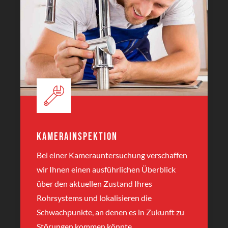
Kamerainspektion
Bei einer Kamerauntersuchung verschaffen
wir Ihnen einen ausführlichen Überblick
über den aktuellen Zustand Ihres
Rohrsystems und lokalisieren die
Schwachpunkte, an denen es in Zukunft zu
Störungen kommen könnte.