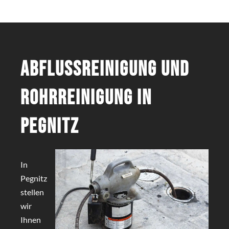
Abflussreinigung und
Rohrreinigung in
Pegnitz
In
Pegnitz
stellen
wir
Ihnen