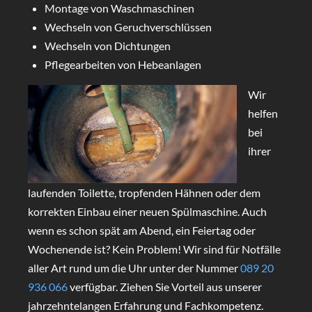
Montage von Waschmaschinen
Wechseln von Geruchverschlüssen
Wechseln von Dichtungen
Pflegearbeiten von Hebeanlagen
Wir
helfen
bei
ihrer
laufenden Toilette, tropfenden Hähnen oder dem
korrekten Einbau einer neuen Spülmaschine. Auch
wenn es schon spät am Abend, ein Feiertag oder
Wochenende ist? Kein Problem! Wir sind für Notfälle
aller Art rund um die Uhr unter der Nummer
089 20
936 066
verfügbar. Ziehen Sie Vorteil aus unserer
jahrzehntelangen Erfahrung und Fachkompetenz.