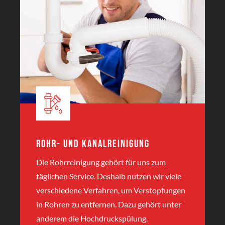
Rohr- und Kanalreinigung
Die Rohrreinigung gehört für uns zum
täglichen Service. Deshalb nutzen wir viele
verschiedene Verfahren, um Verstopfungen
in Rohren zu entfernen. Dazu gehört unter
anderem die Hochdruckspülung.