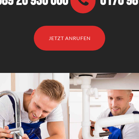
089 20 936 066
0176 9
JETZT ANRUFEN