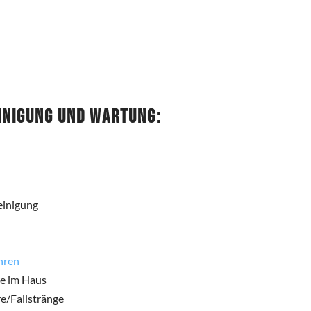
inigung und Wartung:
einigung
hren
re im Haus
e/Fallstränge