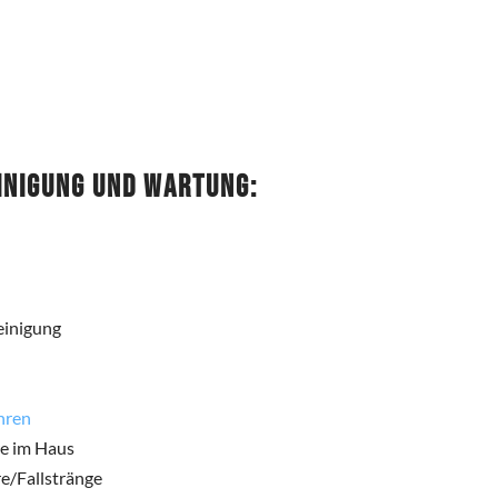
inigung und Wartung:
einigung
hren
re im Haus
e/Fallstränge