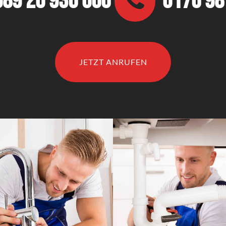
089 20 936 066
0176 9
JETZT ANRUFEN