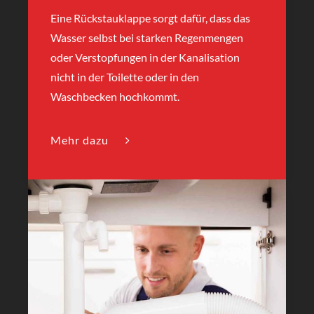
Eine Rückstauklappe sorgt dafür, dass das
Wasser selbst bei starken Regenmengen
oder Verstopfungen in der Kanalisation
nicht in der Toilette oder in den
Waschbecken hochkommt.
Mehr dazu