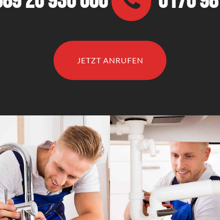
089 20 936 066
0176 9
JETZT ANRUFEN