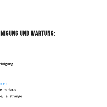
inigung und Wartung:
einigung
hren
re im Haus
e/Fallstränge