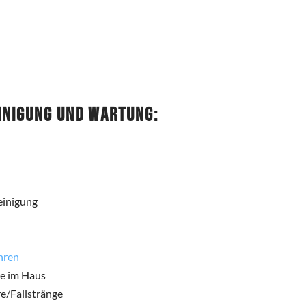
inigung und Wartung:
einigung
hren
re im Haus
e/Fallstränge