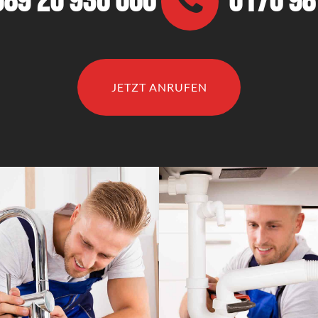
089 20 936 066
0176 9
JETZT ANRUFEN