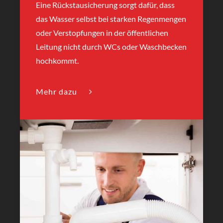
Eine Rückstausicherung sorgt dafür, dass
das Wasser selbst bei starken Regenmengen
oder Verstopfungen in der öffentlichen
Leitung nicht durch WCs oder Waschbecken
hochkommt.
Mehr dazu